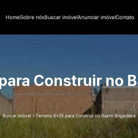
Home
Sobre nós
Buscar imóvel
Anunciar imóvel
Contato
para Construir no B
Buscar imóvel
Terreno 8x25 para Construir no Bairro Brigadeira