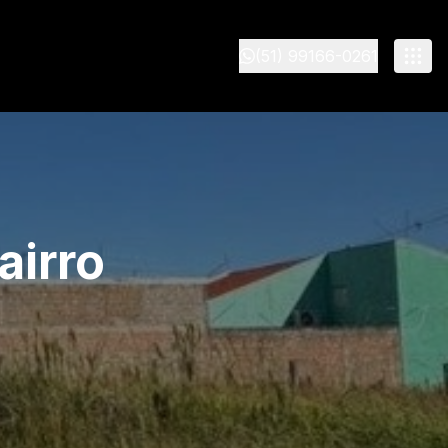
(51) 99166-0261
airro