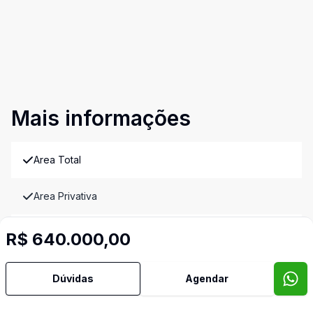
Mais informações
Area Total
Area Privativa
Água Quente
R$ 640.000,00
Área de Serviço
Dúvidas
Agendar
Banheiro Social