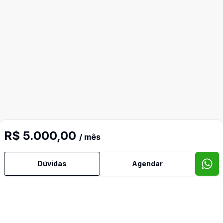
R$ 5.000,00
/ mês
Mais informações
Dúvidas
Agendar
Area Total
Area Privativa