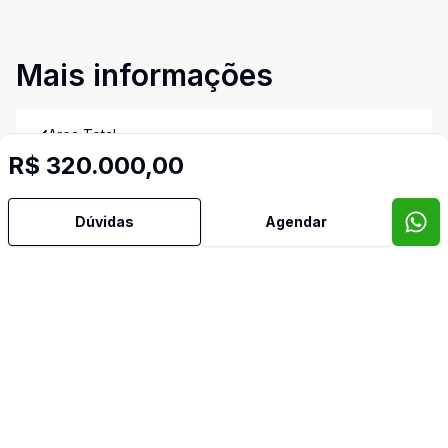
Mais informações
Area Total
R$ 320.000,00
Area Privativa
Dúvidas
Agendar
Armários Embutidos
Banheiro Social
Churrasqueira
Cozinha Planejada
Sala com Armários