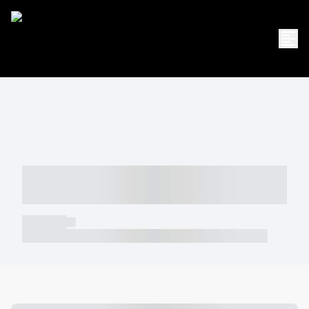
----- ----- -- ------ ---- ---- -- ----- -----
----- --- ------
----- -----
----- ----- -- ------ ---- ---- -- ----- ----- ----- --- ------